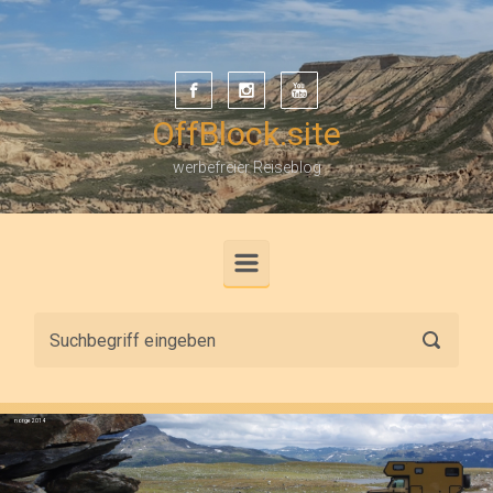
Zum Hauptinhalt springen
OffBlock.site
werbefreier Reiseblog
Norge 2014
svenska 2016
sverige 2020