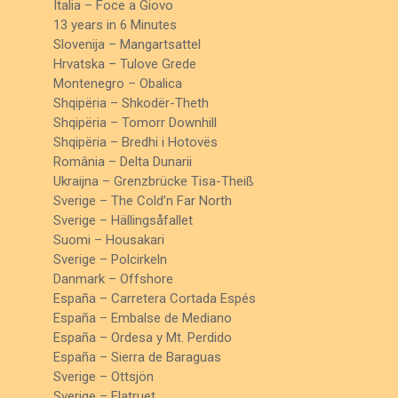
Italia – Foce a Giovo
13 years in 6 Minutes
Slovenija – Mangartsattel
Hrvatska – Tulove Grede
Montenegro – Obalica
Shqipëria – Shkodër-Theth
Shqipëria – Tomorr Downhill
Shqipëria – Bredhi i Hotovës
România – Delta Dunarii
Ukraijna – Grenzbrücke Tisa-Theiß
Sverige – The Cold’n Far North
Sverige – Hällingsåfallet
Suomi – Housakari
Sverige – Polcirkeln
Danmark – Offshore
España – Carretera Cortada Espés
España – Embalse de Mediano
España – Ordesa y Mt. Perdido
España – Sierra de Baraguas
Sverige – Ottsjön
Sverige – Flatruet