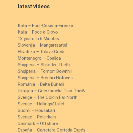
latest videos
Italia – Forli-Cesena-Firenze
Italia – Foce a Giovo
13 years in 6 Minutes
Slovenija – Mangartsattel
Hrvatska – Tulove Grede
Montenegro – Obalica
Shqipëria – Shkodër-Theth
Shqipëria – Tomorr Downhill
Shqipëria – Bredhi i Hotovës
România – Delta Dunarii
Ukraijna – Grenzbrücke Tisa-Theiß
Sverige – The Cold’n Far North
Sverige – Hällingsåfallet
Suomi – Housakari
Sverige – Polcirkeln
Danmark – Offshore
España – Carretera Cortada Espés