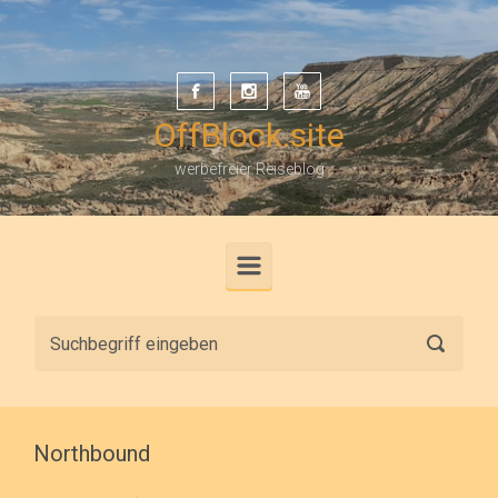
Zum Hauptinhalt springen
OffBlock.site
werbefreier Reiseblog
Northbound